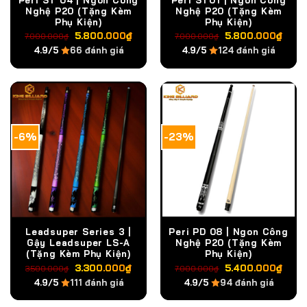
Nghệ P20 (Tặng Kèm
Nghệ P20 (Tặng Kèm
Phụ Kiện)
Phụ Kiện)
Giá
Giá
Giá
Giá
5.800.000
₫
5.800.000
₫
7.000.000
₫
7.000.000
₫
gốc
hiện
gốc
hiện
4.9/5
66 đánh giá
4.9/5
124 đánh giá
là:
tại
là:
tại
7.000.000₫.
là:
7.000.000₫.
là:
5.800.000₫.
5.8
-6%
-23%
Leadsuper Series 3 |
Peri PD 08 | Ngon Công
Gậy Leadsuper LS-A
Nghệ P20 (Tặng Kèm
(Tặng Kèm Phụ Kiện)
Phụ Kiện)
Giá
Giá
Giá
Giá
3.300.000
₫
5.400.000
₫
3.500.000
₫
7.000.000
₫
gốc
hiện
gốc
hiện
4.9/5
111 đánh giá
4.9/5
94 đánh giá
là:
tại
là:
tại
3.500.000₫.
là:
7.000.000₫.
là: