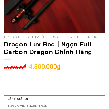
TRANG CHỦ
/
CƠ BIDA LỖ
/
DRAGON CUES
/
DRAGON LUX
Dragon Lux Red | Ngọn Full
Carbon Dragon Chính Hãng
Giá
Giá
4.500.000
₫
₫
5.500.000
gốc
hiện
là:
tại
5.500.000₫.
là:
4.500.000₫.
ĐÁNH GIÁ (0)
THÔNG TIN THANH TOÁN