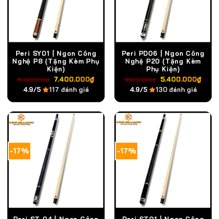
Peri SY01 | Ngon Công
Peri PD06 | Ngon Công
Nghệ P8 (Tặng Kèm Phụ
Nghệ P20 (Tặng Kèm
Kiện)
Phụ Kiện)
Giá
Giá
Giá
Giá
7.400.000
₫
5.400.000
₫
8.000.000
₫
6.500.000
₫
gốc
hiện
gốc
hiện
4.9/5
117 đánh giá
4.9/5
130 đánh giá
là:
tại
là:
tại
8.000.000₫.
là:
6.500.000₫.
là:
7.400.000₫.
5.4
-17%
-17%
Peri ST 04 | Ngon Công
Peri ST01 | Ngon Công