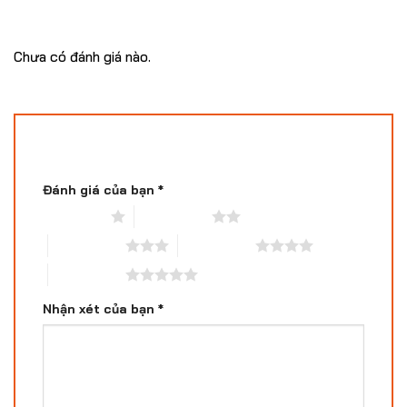
Đánh giá
Chưa có đánh giá nào.
Hãy là người đầu tiên nhận xét “Dragon Lux
Red | Ngọn Full Carbon Dragon Chính Hãng”
Đánh giá của bạn
*
1 trên 5 sao
2 trên 5 sao
3 trên 5 sao
4 trên 5 sao
5 trên 5 sao
Nhận xét của bạn
*