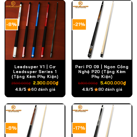
-8%
-21%
Leadsuper V1 | Cơ
Peri PD 09 | Ngon Công
Leadsuper Series 1
Nghệ P20 (Tặng Kèm
(Tặng Kèm Phụ Kiện)
Phụ Kiện)
Giá
Giá
Giá
Giá
2.300.000
₫
5.400.000
₫
2.500.000
₫
6.800.000
₫
gốc
hiện
gốc
hiện
4.9/5
60 đánh giá
4.9/5
80 đánh giá
là:
tại
là:
tại
2.500.000₫.
là:
6.800.000₫.
là:
2.300.000₫.
5.4
-8%
-17%