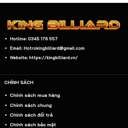
3.300.000₫.
5.4
Hotline: 0345 176 557
Email: Hotrokingbilliard@gmail.com
Website: https://kingbilliard.vn/
CHÍNH SÁCH
Chính sách mua hàng
Chính sách chung
Chính sách đổi trả
Chính sách bảo mật