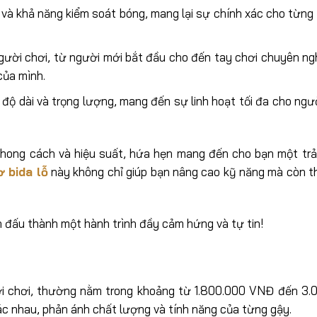
y và khả năng kiểm soát bóng, mang lại sự chính xác cho từng
ười chơi, từ người mới bắt đầu cho đến tay chơi chuyên ngh
của mình.
 độ dài và trọng lượng, mang đến sự linh hoạt tối đa cho ngư
hong cách và hiệu suất, hứa hẹn mang đến cho bạn một trả
ơ bida lỗ
này không chỉ giúp bạn nâng cao kỹ năng mà còn t
n đấu thành một hành trình đầy cảm hứng và tự tin!
i chơi, thường nằm trong khoảng từ 1.800.000 VNĐ đến 3.
c nhau, phản ánh chất lượng và tính năng của từng gậy.