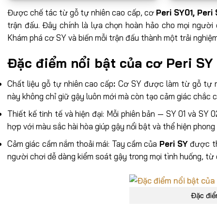
Được chế tác từ gỗ tự nhiên cao cấp, cơ
Peri SY01, Peri
trận đấu. Đây chính là lựa chọn hoàn hảo cho mọi người
Khám phá cơ
SY và biến mỗi trận đấu thành một trải nghiệ
Đặc điểm nổi bật của cơ Peri SY
Chất liệu gỗ tự nhiên cao cấp
:
Cơ SY được
làm từ gỗ tự 
này không chỉ giữ gậy luôn mới mà còn tạo cảm giác chắc c
Thiết kế tinh tế và hiện đại: Mỗi phiên bản — SY 01 và SY 
hợp với màu sắc hài hòa giúp gậy nổi bật và thể hiện phong
Cảm giác cầm nắm thoải mái: Tay cầm của
Peri SY
được thi
người chơi dễ dàng kiểm soát gậy trong mọi tình huống, t
Đặc điể