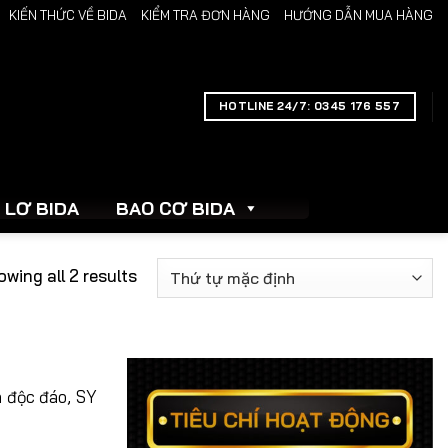
KIẾN THỨC VỀ BIDA
KIỂM TRA ĐƠN HÀNG
HƯỚNG DẪN MUA HÀNG
link gacor
link gacor
situs toto
toto slot
pmtoto
pmtoto
pmtoto
pmtoto
toto
HOTLINE 24/7: 0345 176 557
LƠ BIDA
BAO CƠ BIDA
wing all 2 results
n độc đáo, SY