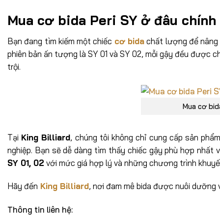
Mua cơ bida Peri SY ở đâu chính
Bạn đang tìm kiếm một chiếc
cơ bida
chất lượng để nâng
phiên bản ấn tượng là SY 01 và SY 02, mỗi gậy đều được ch
trội.
Mua cơ bid
Tại
King Billiard
, chúng tôi không chỉ cung cấp sản phẩ
nghiệp. Bạn sẽ dễ dàng tìm thấy chiếc gậy phù hợp nhất 
SY 01, 02
với mức giá hợp lý và những chương trình khuyế
Hãy đến
King
B
illiard
, nơi đam mê bida được nuôi dưỡng và
Thông tin liên hệ: