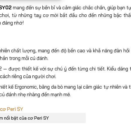
 SY02
mang đến sự bền bỉ và cảm giác chắc chắn, giúp bạn tự 
 chơi, từ những tay cơ mới bắt đầu cho đến những bậc thầ
m đáng nhớ!
nhiên chất lượng, mang đến độ bền cao và khả năng đàn hồi t
hắn trong mỗi cú đánh.
02 — được thiết kế với sự chú ý đến từng chi tiết. Kiểu dáng 
 cách riêng của người chơi.
ết kế Ergonomic, bằng da bò mang lại cảm giác tự nhiên và th
ừ cú đánh nhẹ nhàng đến mạnh mẽ.
m nổi bật của cơ Peri SY