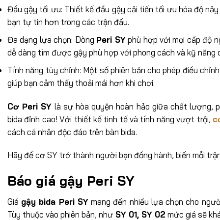
Đầu gậy tối ưu: Thiết kế đầu gậy cải tiến tối ưu hóa độ nả
bạn tự tin hơn trong các trận đấu.
Đa dạng lựa chọn: Dòng
Peri SY
phù hợp với mọi cấp độ ng
dễ dàng tìm được gậy phù hợp với phong cách và kỹ năng 
Tính năng tùy chỉnh: Một số phiên bản cho phép điều chỉnh
giúp bạn cảm thấy thoải mái hơn khi chơi.
Cơ Peri SY
là sự hòa quyện hoàn hảo giữa chất lượng, p
bida đỉnh cao! Với thiết kế tinh tế và tính năng vượt trội,
c
cách cá nhân độc đáo trên bàn bida.
Hãy để cơ
SY trở thành người bạn đồng hành, biến mỗi trậ
Báo giá gậy Peri SY
Giá
gậy bida Peri SY
mang đến nhiều lựa chọn cho ngườ
Tùy thuộc vào phiên bản, như
SY 01, SY 02
mức giá sẽ khá