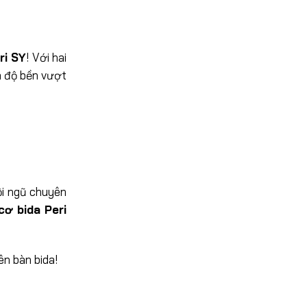
ri SY
! Với hai
à độ bền vượt
ội ngũ chuyên
cơ bida Peri
ên bàn bida!