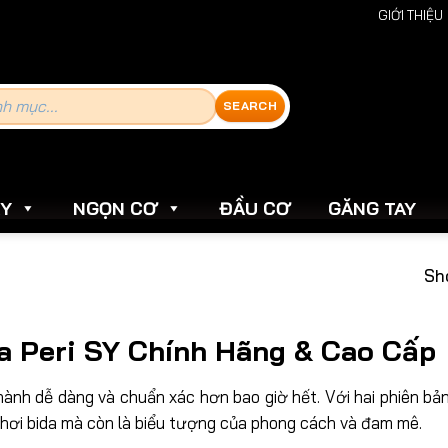
GIỚI THIỆU
ẢY
NGỌN CƠ
ĐẦU CƠ
GĂNG TAY
Sho
da Peri SY Chính Hãng & Cao Cấp
ành dễ dàng và chuẩn xác hơn bao giờ hết. Với hai phiên bả
chơi bida mà còn là biểu tượng của phong cách và đam mê.