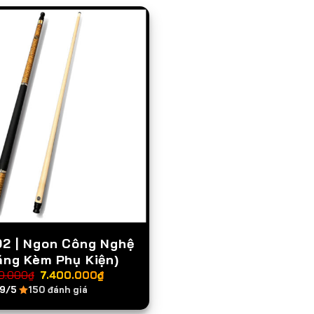
02 | Ngon Công Nghệ
ặng Kèm Phụ Kiện)
Giá
Giá
0.000
₫
7.400.000
₫
gốc
hiện
.9/5
150 đánh giá
là:
tại
8.000.000₫.
là:
7.400.000₫.