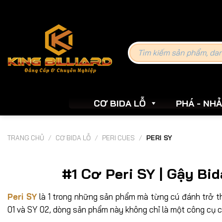
Skip
to
content
Tìm
kiếm:
CƠ BIDA LỖ
PHÁ - NH
TRANG CHỦ
/
CƠ BIDA LỖ
/
PERI CUES
/
PERI SY
#1 Cơ Peri SY | Gậy Bi
Peri SY
là 1 trong những sản phẩm mà từng cú đánh trở th
01 và SY 02, dòng sản phẩm này không chỉ là một công cụ 