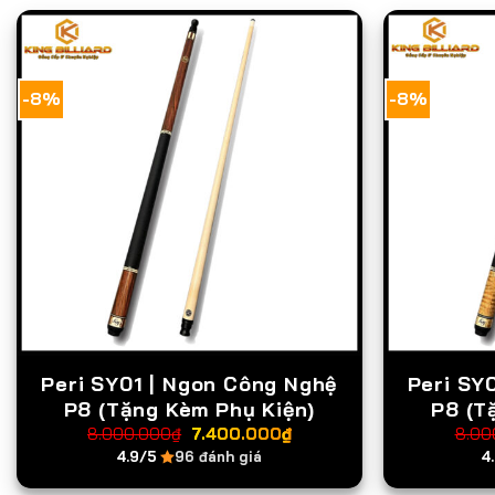
-8%
-8%
Peri SY01 | Ngon Công Nghệ
Peri SY
P8 (Tặng Kèm Phụ Kiện)
P8 (T
Giá
Giá
8.000.000
₫
7.400.000
₫
8.00
gốc
hiện
4.9/5
96 đánh giá
4
là:
tại
8.000.000₫.
là:
7.400.000₫.