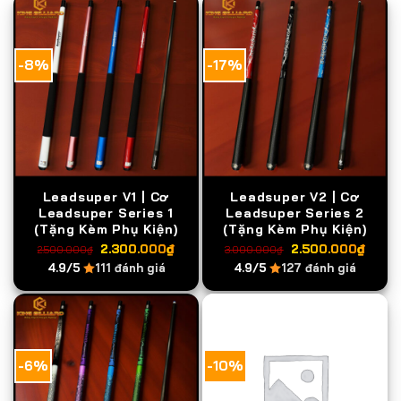
-8%
-17%
Leadsuper V1 | Cơ
Leadsuper V2 | Cơ
Leadsuper Series 1
Leadsuper Series 2
(Tặng Kèm Phụ Kiện)
(Tặng Kèm Phụ Kiện)
Giá
Giá
Giá
Giá
2.300.000
₫
2.500.000
₫
2.500.000
₫
3.000.000
₫
gốc
hiện
gốc
hiện
4.9/5
111 đánh giá
4.9/5
127 đánh giá
là:
tại
là:
tại
2.500.000₫.
là:
3.000.000₫.
là:
2.300.000₫.
2.50
-6%
-10%