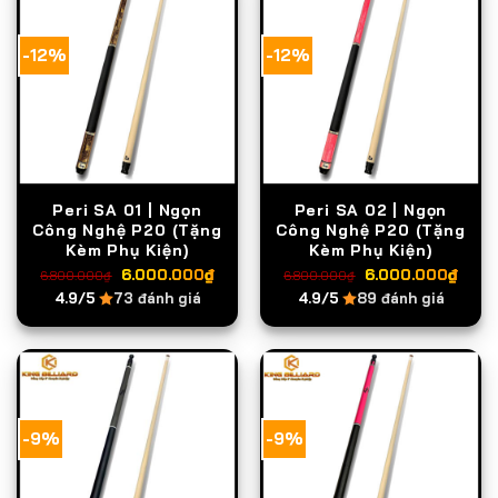
-12%
-12%
Peri SA 01 | Ngọn
Peri SA 02 | Ngọn
Công Nghệ P20 (Tặng
Công Nghệ P20 (Tặng
Kèm Phụ Kiện)
Kèm Phụ Kiện)
Giá
Giá
Giá
Giá
6.000.000
₫
6.000.000
₫
6.800.000
₫
6.800.000
₫
gốc
hiện
gốc
hiện
4.9/5
73 đánh giá
4.9/5
89 đánh giá
là:
tại
là:
tại
6.800.000₫.
là:
6.800.000₫.
là:
6.000.000₫.
6.0
-9%
-9%