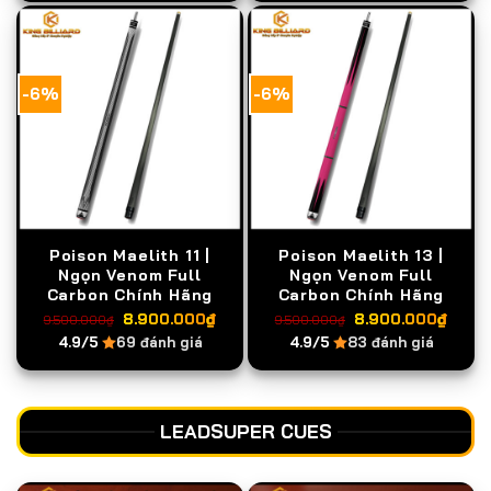
9.500.000₫.
là:
9.500.000₫.
là:
8.900.000₫.
8.90
-6%
-6%
Poison Maelith 11 |
Poison Maelith 13 |
Ngọn Venom Full
Ngọn Venom Full
Carbon Chính Hãng
Carbon Chính Hãng
Giá
Giá
Giá
Giá
8.900.000
₫
8.900.000
₫
9.500.000
₫
9.500.000
₫
gốc
hiện
gốc
hiện
4.9/5
69 đánh giá
4.9/5
83 đánh giá
là:
tại
là:
tại
9.500.000₫.
là:
9.500.000₫.
là:
8.900.000₫.
8.90
LEADSUPER CUES