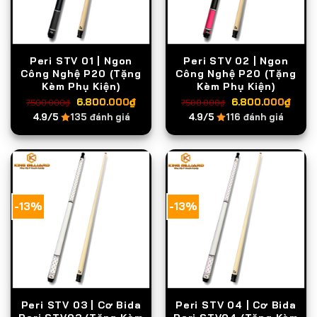
Peri STV 01 | Ngon
Peri STV 02 | Ngon
Công Nghệ P20 (Tặng
Công Nghệ P20 (Tặng
Kèm Phụ Kiện)
Kèm Phụ Kiện)
Giá
Giá
Giá
Giá
6.800.000
₫
6.800.000
₫
7.500.000
₫
7.500.000
₫
gốc
hiện
gốc
hiện
4.9/5
135 đánh giá
4.9/5
116 đánh giá
là:
tại
là:
tại
7.500.000₫.
là:
7.500.000₫.
là:
6.800.000₫.
6.8
-13%
-13%
Peri STV 03 | Cơ Bida
Peri STV 04 | Cơ Bida