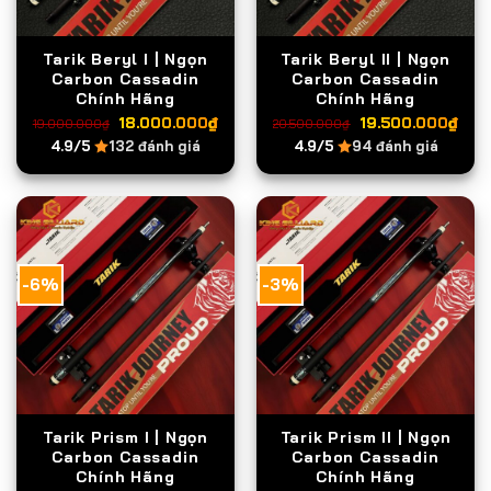
Tarik Beryl I | Ngọn
Tarik Beryl II | Ngọn
Carbon Cassadin
Carbon Cassadin
Chính Hãng
Chính Hãng
Giá
Giá
Giá
Giá
18.000.000
₫
19.500.000
₫
19.000.000
₫
20.500.000
₫
gốc
hiện
gốc
hiệ
4.9/5
132 đánh giá
4.9/5
94 đánh giá
là:
tại
là:
tại
19.000.000₫.
là:
20.500.000₫.
là:
18.000.000₫.
19.
-6%
-3%
Tarik Prism I | Ngọn
Tarik Prism II | Ngọn
Carbon Cassadin
Carbon Cassadin
Chính Hãng
Chính Hãng