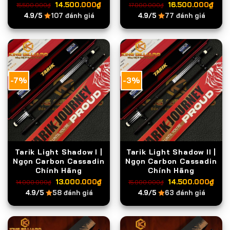
Giá
Giá
Giá
Giá
14.500.000
₫
16.500.000
₫
15.500.000
₫
17.000.000
₫
gốc
hiện
gốc
hiệ
4.9/5
107 đánh giá
4.9/5
77 đánh giá
là:
tại
là:
tại
15.500.000₫.
là:
17.000.000₫.
là:
14.500.000₫.
16.
-7%
-3%
Tarik Light Shadow I |
Tarik Light Shadow II |
Ngọn Carbon Cassadin
Ngọn Carbon Cassadin
Chính Hãng
Chính Hãng
Giá
Giá
Giá
Giá
13.000.000
₫
14.500.000
₫
14.000.000
₫
15.000.000
₫
gốc
hiện
gốc
hiệ
4.9/5
58 đánh giá
4.9/5
63 đánh giá
là:
tại
là:
tại
14.000.000₫.
là:
15.000.000₫.
là:
13.000.000₫.
14.