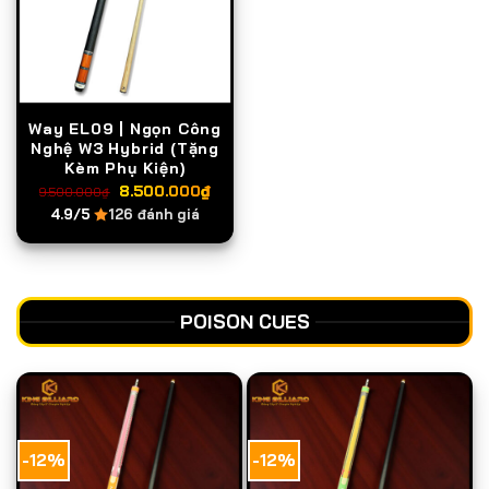
Way EL09 | Ngọn Công
Nghệ W3 Hybrid (Tặng
Kèm Phụ Kiện)
Giá
Giá
8.500.000
₫
9.500.000
₫
gốc
hiện
4.9/5
126 đánh giá
là:
tại
9.500.000₫.
là:
8.500.000₫.
POISON CUES
-12%
-12%