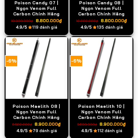
Poison Candy 07 |
Poison Candy 08 |
Ngọn Venom Full
Ngọn Venom Full
Carbon Chính Hãng
Carbon Chính Hãng
Giá
Giá
Giá
Giá
8.800.000
₫
8.800.000
₫
10.000.000
₫
10.000.000
₫
gốc
hiện
gốc
hiện
4.9/5
119 đánh giá
4.9/5
135 đánh giá
là:
tại
là:
tại
10.000.000₫.
là:
10.000.000₫.
là:
8.800.000₫.
8.8
-6%
-6%
Poison Maelith 08 |
Poison Maelith 10 |
Ngọn Venom Full
Ngọn Venom Full
Carbon Chính Hãng
Carbon Chính Hãng
Giá
Giá
Giá
Giá
8.900.000
₫
8.900.000
₫
9.500.000
₫
9.500.000
₫
gốc
hiện
gốc
hiện
4.9/5
79 đánh giá
4.9/5
112 đánh giá
là:
tại
là:
tại