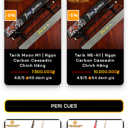
-6%
-5%
Tarik Moon M1 | Ngọn
Tarik WE-H1 | Ngọn
Carbon Cassadin
Carbon Cassadin
Chính Hãng
Chính Hãng
Giá
Giá
Giá
Giá
7.500.000
₫
10.000.000
₫
8.000.000
₫
10.500.000
₫
gốc
hiện
gốc
hiệ
4.9/5
69 đánh giá
4.9/5
64 đánh giá
là:
tại
là:
tại
8.000.000₫.
là:
10.500.000₫.
là:
7.500.000₫.
10.
PERI CUES