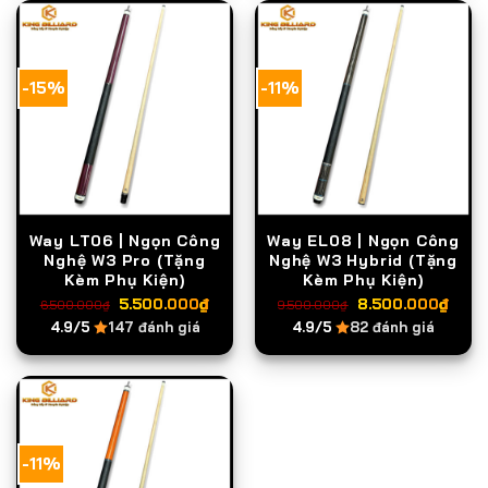
5.500.000₫.
5.5
-15%
-11%
Way LT06 | Ngọn Công
Way EL08 | Ngọn Công
Nghệ W3 Pro (Tặng
Nghệ W3 Hybrid (Tặng
Kèm Phụ Kiện)
Kèm Phụ Kiện)
Giá
Giá
Giá
Giá
5.500.000
₫
8.500.000
₫
6.500.000
₫
9.500.000
₫
gốc
hiện
gốc
hiện
4.9/5
147 đánh giá
4.9/5
82 đánh giá
là:
tại
là:
tại
6.500.000₫.
là:
9.500.000₫.
là:
5.500.000₫.
8.5
-11%