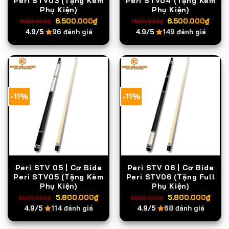
Peri STV03 (Tặng Kèm
Peri STV04 (Tặng Kèm
Phụ Kiện)
Phụ Kiện)
Giá
Giá
Giá
Giá
6.500.000
₫
6.500.000
₫
7.500.000
₫
7.500.000
₫
gốc
hiện
gốc
hiện
4.9/5
96 đánh giá
4.9/5
149 đánh giá
là:
tại
là:
tại
7.500.000₫.
là:
7.500.000₫.
là:
6.500.000₫.
6.5
-11%
-11%
Peri STV 05 | Cơ Bida
Peri STV 06 | Cơ Bida
Peri STV05 (Tặng Kèm
Peri STV06 (Tặng Full
Phụ Kiện)
Phụ Kiện)
Giá
Giá
Giá
Giá
5.800.000
₫
5.800.000
₫
6.500.000
₫
6.500.000
₫
gốc
hiện
gốc
hiện
4.9/5
114 đánh giá
4.9/5
68 đánh giá
là:
tại
là:
tại
6.500.000₫.
là:
6.500.000₫.
là: