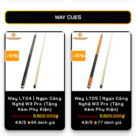
5.800.000₫.
5.8
WAY CUES
-15%
-15%
Way LT04 | Ngọn Công
Way LT05 | Ngọn Công
Nghệ W3 Pro (Tặng
Nghệ W3 Pro (Tặng
Kèm Phụ Kiện)
Kèm Phụ Kiện)
Giá
Giá
Giá
Giá
5.500.000
₫
5.500.000
₫
6.500.000
₫
6.500.000
₫
gốc
hiện
gốc
hiện
4.9/5
99 đánh giá
4.9/5
77 đánh giá
là:
tại
là:
tại
6.500.000₫.
là:
6.500.000₫.
là: