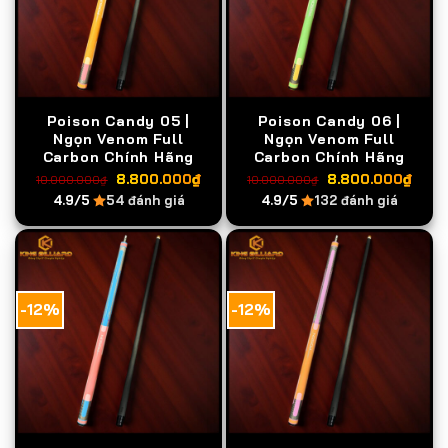
Poison Candy 05 |
Poison Candy 06 |
Ngọn Venom Full
Ngọn Venom Full
Carbon Chính Hãng
Carbon Chính Hãng
Giá
Giá
Giá
Giá
8.800.000
₫
8.800.000
₫
10.000.000
₫
10.000.000
₫
gốc
hiện
gốc
hiện
4.9/5
54 đánh giá
4.9/5
132 đánh giá
là:
tại
là:
tại
10.000.000₫.
là:
10.000.000₫.
là:
8.800.000₫.
8.8
-12%
-12%