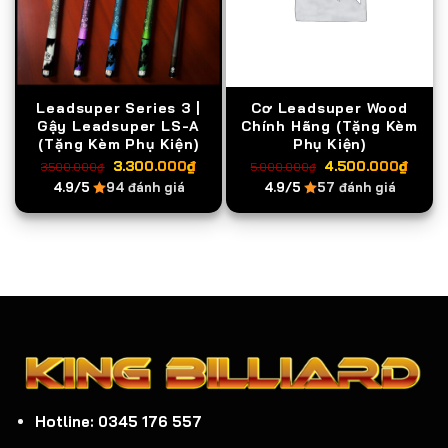
Leadsuper Series 3 |
Cơ Leadsuper Wood
Gậy Leadsuper LS-A
Chính Hãng (Tặng Kèm
(Tặng Kèm Phụ Kiện)
Phụ Kiện)
Giá
Giá
Giá
Giá
3.300.000
₫
4.500.000
₫
3.500.000
₫
5.000.000
₫
gốc
hiện
gốc
hiện
4.9/5
94 đánh giá
4.9/5
57 đánh giá
là:
tại
là:
tại
3.500.000₫.
là:
5.000.000₫.
là:
3.300.000₫.
4.50
Hotline: 0345 176 557