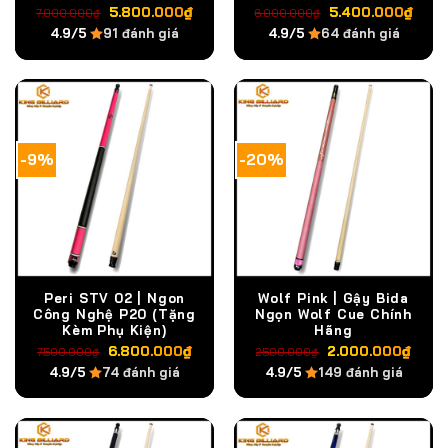
Giá
Giá
Giá
Giá
5.800.000
₫
5.400.000
₫
7.000.000
₫
6.000.000
₫
gốc
hiện
gốc
hiệ
4.9/5
91 đánh giá
4.9/5
64 đánh giá
là:
tại
là:
tại
7.000.000₫.
là:
6.000.000₫.
là:
5.800.000₫.
5.4
-9%
-20%
Peri STV 02 | Ngon
Wolf Pink | Gậy Bida
Công Nghệ P20 (Tặng
Ngọn Wolf Cue Chính
Kèm Phụ Kiện)
Hãng
Giá
Giá
Giá
Giá
6.800.000
₫
2.000.000
₫
7.500.000
₫
2.500.000
₫
gốc
hiện
gốc
hiện
4.9/5
74 đánh giá
4.9/5
149 đánh giá
là:
tại
là:
tại
7.500.000₫.
là:
2.500.000₫.
là:
6.800.000₫.
2.0