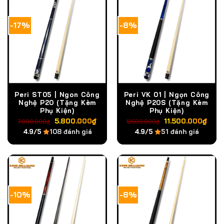
-17%
-8%
Peri ST05 | Ngon Công
Peri VK 01 | Ngọn Công
Nghệ P20 (Tặng Kèm
Nghệ P20S (Tặng Kèm
Phụ Kiện)
Phụ Kiện)
Giá
Giá
Giá
Giá
5.800.000
₫
11.500.000
₫
7.000.000
₫
12.500.000
₫
gốc
hiện
gốc
hiệ
4.9/5
108 đánh giá
4.9/5
51 đánh giá
là:
tại
là:
tại
7.000.000₫.
là:
12.500.000₫.
là:
5.800.000₫.
11.
-10%
-8%