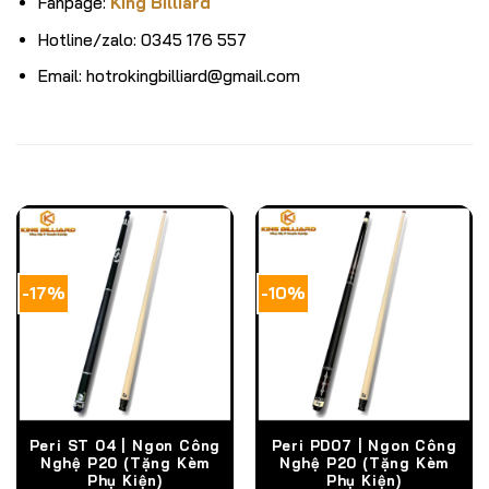
Fanpage:
King Billiard
Hotline/zalo: 0345 176 557
Email: hotrokingbilliard@gmail.com
SẢN PHẨM TƯƠNG TỰ
-17%
-10%
Peri ST 04 | Ngon Công
Peri PD07 | Ngon Công
Nghệ P20 (Tặng Kèm
Nghệ P20 (Tặng Kèm
Phụ Kiện)
Phụ Kiện)