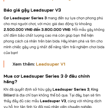
Báo giá gậy
Leadsuper V3
Cơ
Leadsuper Series 3
mang đến sự lựa chọn phong phú
cho mọi người chơi, với mức giá dao động từ khoảng
2.500.000 VNĐ đến 3.800.000 VNĐ
. Mỗi mẫu gậy không
chỉ đảm bảo chất lượng cao mà còn giúp bạn thể hiện
phong cách cá nhân trên bàn bida. Hãy khám phá và tìm cho
mình chiếc gậy ưng ý nhất để nâng tầm trải nghiệm chơi bida
của bạn!
Xem thêm:
Leadsuper V1
Mua cơ
Leadsuper Series 3
ở đâu chính
hãng?
Khi đã quyết định sở hữu gậy
Leadsuper Series 3
,
King
Billiard
là địa chỉ bạn không thể bỏ qua. Tại đây, bạn sẽ tìm
thấy đầy đủ các mẫu
Leadsuper V3
, cùng với những dịch
vụ hỗ trợ tận tình từ đội ngũ nhân viên chuyên nghiệp.