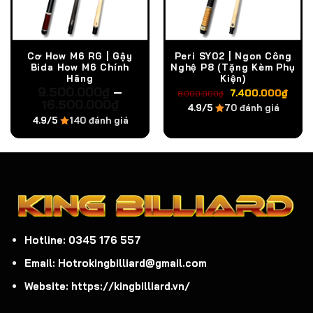
Cơ How M6 RG | Gậy
Peri SY02 | Ngon Công
Bida How M6 Chính
Nghệ P8 (Tặng Kèm Phụ
Hãng
Kiện)
Giá
Giá
9.500.000
₫
–
7.400.000
₫
8.000.000
₫
gốc
hiện
16.500.000
₫
4.9/5
70 đánh giá
là:
tại
4.9/5
140 đánh giá
8.000.000₫.
là:
7.4
Hotline: 0345 176 557
Email: Hotrokingbilliard@gmail.com
Website: https://kingbilliard.vn/