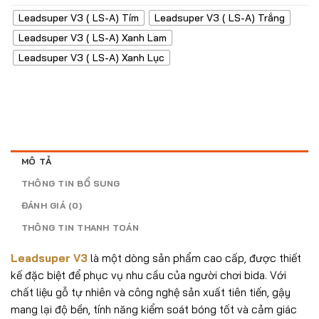
là:
tại
3.500.000₫.
là:
Leadsuper V3 ( LS-A) Tím
Leadsuper V3 ( LS-A) Trắng
3.300.000₫.
Leadsuper V3 ( LS-A) Xanh Lam
Leadsuper V3 ( LS-A) Xanh Lục
MÔ TẢ
THÔNG TIN BỔ SUNG
ĐÁNH GIÁ (0)
THÔNG TIN THANH TOÁN
Leadsuper V3
là một dòng sản phẩm cao cấp, được thiết
kế đặc biệt để phục vụ nhu cầu của người chơi bida. Với
chất liệu gỗ tự nhiên và công nghệ sản xuất tiên tiến, gậy
mang lại độ bền, tính năng kiểm soát bóng tốt và cảm giác