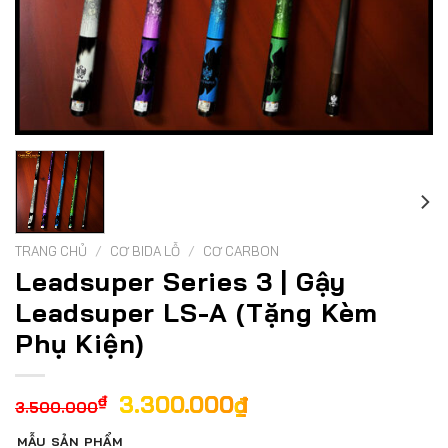
TRANG CHỦ
/
CƠ BIDA LỖ
/
CƠ CARBON
Leadsuper Series 3 | Gậy
Leadsuper LS-A (Tặng Kèm
Phụ Kiện)
Giá
Giá
3.300.000
₫
₫
3.500.000
gốc
hiện
MẪU SẢN PHẨM