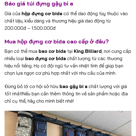
Báo giá túi đựng gậy bi a
Giá của
hộp đựng cơ bida
có thể dao động tùy thuộc vào
chất liệu, kiểu dáng và thương hiệu giá dao động từ
200.000đ – 1.500.000đ
Mua hộp đựng cơ bida cao cấp ở đâu?
Bạn có thể mua
bao cơ bida
tại
King Billiard
, nơi cung cấp
nhiều loại
bao đựng cơ bida
chất lượng từ các thương
hiệu nổi tiếng. Họ có đội ngũ tư vấn nhiệt tình để giúp bạn
chọn lựa ngọn cơ phù hợp nhất với nhu cầu của mình.
Đừng bỏ lỡ cơ hội sở hữu
bao gậy bi a
chất lượng với giá
tốt nhất!Nếu bạn cần thêm thông tin về sản phẩm hoặc địa
chỉ cụ thể, hãy cho mình biết nhé!