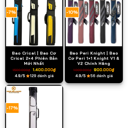
-7%
-10%
Bao Crical | Bao Cơ
Bao Peri Knight | Bao
Crical 2×4 Phiên Bản
Cơ Peri 1×1 Knight V1 &
Mới Nhất
V2 Chính Hãng
Giá
Giá
Giá
Giá
1.400.000
₫
900.000
₫
1.500.000
₫
1.000.000
₫
gốc
hiện
gốc
hiện
4.9/5
129 đánh giá
4.9/5
56 đánh giá
là:
tại
là:
tại
1.500.000₫.
là:
1.000.000₫.
là:
1.400.000₫.
900.
-17%