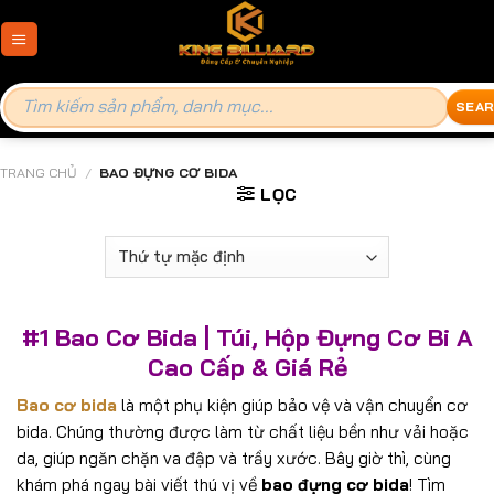
Skip
link gacor
link gacor
situs toto
toto slot
pmtoto
pmtoto
pmtoto
pmtoto
toto
to
content
Tìm
kiếm:
TRANG CHỦ
/
BAO ĐỰNG CƠ BIDA
LỌC
#1 Bao Cơ Bida | Túi, Hộp Đựng Cơ Bi A
Cao Cấp & Giá Rẻ
Bao cơ bida
là một phụ kiện giúp bảo vệ và vận chuyển cơ
bida. Chúng thường được làm từ chất liệu bền như vải hoặc
da, giúp ngăn chặn va đập và trầy xước. Bây giờ thì, cùng
khám phá ngay bài viết thú vị về
bao đựng cơ bida
! Tìm