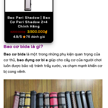
Bao Peri Shadow | Bao
Cơ Peri Shadow 2×4
Chính Hãng
Giá
Giá
3.500.000
₫
4.200.000
₫
gốc
hiện
4.9/5
76 đánh giá
là:
tại
4.200.000₫.
là:
Bao cơ bida là gì?
3.500.000₫.
Bao cơ bida
là một trong những phụ kiện quan trọng của
cơ thủ,
bao đựng cơ bi a
giúp cho cây cơ của người chơi
luôn được bảo vệ tránh trầy xước, va chạm mạnh khiến cơ
bị cong vênh.