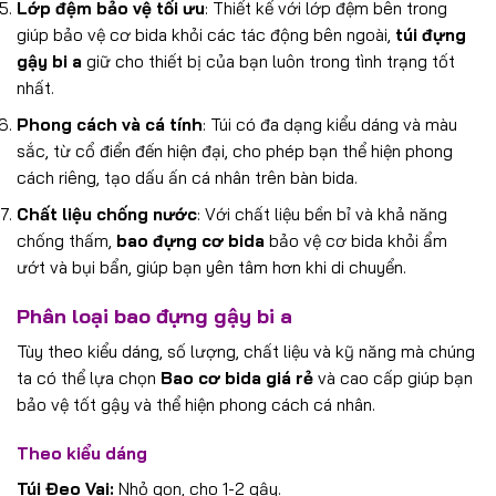
Lớp đệm bảo vệ tối ưu
: Thiết kế với lớp đệm bên trong
giúp bảo vệ cơ bida khỏi các tác động bên ngoài,
túi đựng
gậy bi a
giữ cho thiết bị của bạn luôn trong tình trạng tốt
nhất.
Phong cách và cá tính
: Túi có đa dạng kiểu dáng và màu
sắc, từ cổ điển đến hiện đại, cho phép bạn thể hiện phong
cách riêng, tạo dấu ấn cá nhân trên bàn bida.
Chất liệu chống nước
: Với chất liệu bền bỉ và khả năng
chống thấm,
bao đựng cơ bida
bảo vệ cơ bida khỏi ẩm
ướt và bụi bẩn, giúp bạn yên tâm hơn khi di chuyển.
Phân loại bao đựng gậy bi a
Tùy theo kiểu dáng, số lượng, chất liệu và kỹ năng mà chúng
ta có thể lựa chọn
Bao cơ bida giá rẻ
và cao cấp giúp bạn
bảo vệ tốt gậy và thể hiện phong cách cá nhân.
Theo kiểu dáng
Túi Đeo Vai:
Nhỏ gọn, cho 1-2 gậy.