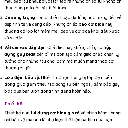
màu sắc lâu phai, polyester tạo ra những chiếc túi không chỉ
thực dụng mà còn rất thời trang.
Da sang trọng
: Da tự nhiên hoặc da tổng hợp mang đến vẻ
đẹp tinh tế và đẳng cấp. Những chiếc
bao cơ bida
này
thường có lớp lót mềm mại, bảo vệ cơ bida khỏi trầy xước
và va đập.
Vải canvas dày dạn
: Chất liệu này không chỉ giúp
hộp
đựng gậy bida
bền bỉ mà còn tạo cảm giác chắc chắn, lý
tưởng cho những tay chơi đam mê muốn mang theo cơ
thường xuyên.
Lớp đệm bảo vệ
: Nhiều túi được trang bị lớp đệm bên
trong, giúp giảm thiểu tác động từ bên ngoài, đảm bảo gậy
bida của bạn luôn trong tình trạng hoàn hảo.
Thiết kế
Thiết kế của
túi đựng cơ bida giá rẻ
và chính hãng không
chỉ bảo vệ mà còn là phụ kiện thể hiện cá tính của bạn