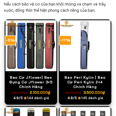
hiểu cách bảo vệ cơ của bạn khỏi những va chạm và trầy
xước, đồng thời thể hiện phong cách riêng của bạn.
-5%
-17%
Bao Cơ Jflower| Bao
Bao Peri Kylin | Bao
Đựng Cơ Jflower 3×5
Cơ Peri Kylin 2×4
Chính Hãng
Chính Hãng
Giá
Giá
Giá
Giá
2.100.000
₫
3.500.000
₫
2.200.000
₫
4.200.000
₫
gốc
hiện
gốc
hiện
4.9/5
144 đánh giá
4.9/5
145 đánh giá
là:
tại
là:
tại
2.200.000₫.
là:
4.200.000₫.
là:
2.100.000₫.
3.50