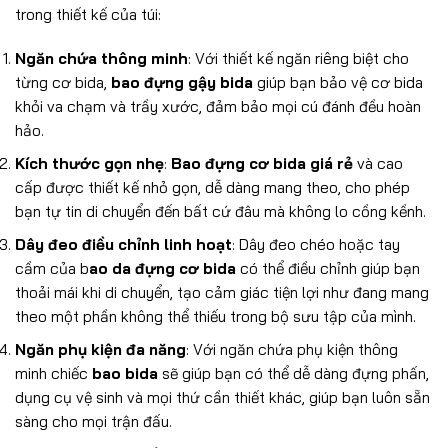
trong thiết kế của túi:
Ngăn chứa thông minh
: Với thiết kế ngăn riêng biệt cho
từng cơ bida,
bao đựng gậy bida
giúp bạn bảo vệ cơ bida
khỏi va chạm và trầy xước, đảm bảo mọi cú đánh đều hoàn
hảo.
Kích thước gọn nhẹ
:
Bao đựng cơ bida giá rẻ
và cao
cấp được thiết kế nhỏ gọn, dễ dàng mang theo, cho phép
bạn tự tin di chuyển đến bất cứ đâu mà không lo cồng kềnh.
Dây đeo điều chỉnh linh hoạt
: Dây đeo chéo hoặc tay
cầm của
b
ao da đựng cơ bida
có thể điều chỉnh giúp bạn
thoải mái khi di chuyển, tạo cảm giác tiện lợi như đang mang
theo một phần không thể thiếu trong bộ sưu tập của mình.
Ngăn phụ kiện đa năng
: Với ngăn chứa phụ kiện thông
minh chiếc
bao bida
sẽ giúp bạn có thể dễ dàng đựng phấn,
dụng cụ vệ sinh và mọi thứ cần thiết khác, giúp bạn luôn sẵn
sàng cho mọi trận đấu.