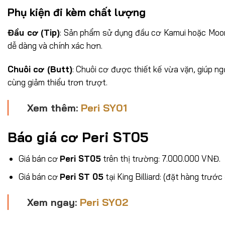
Phụ kiện đi kèm chất lượng
Đầu cơ (Tip)
: Sản phẩm sử dụng đầu cơ Kamui hoặc Moori
dễ dàng và chính xác hơn.
Chuôi cơ (Butt)
: Chuôi cơ được thiết kế vừa vặn, giúp n
cùng giảm thiểu trơn trượt.
Xem thêm:
Peri SY01
Báo giá cơ
Peri ST05
Giá bán cơ
Peri ST05
trên thị trường
:
7.000.000 VNĐ
.
Giá bán cơ
Peri ST 05
tại King Billiard: (đặt hàng trước
Xem ngay:
Peri SY02