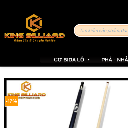
Skip
to
content
Tìm
kiếm:
CƠ BIDA LỖ
PHÁ - NH
-17%