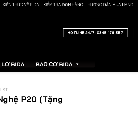
KIẾN THỨC VỀ BIDA
KIỂM TRA ĐƠN HÀNG
HƯỚNG DẪN MUA HÀNG
link gacor
link gacor
situs toto
toto slot
pmtoto
pmtoto
pmtoto
pmtoto
toto
HOTLINE 24/7: 0345 176 557
LƠ BIDA
BAO CƠ BIDA
I ST
 Nghệ P20 (Tặng