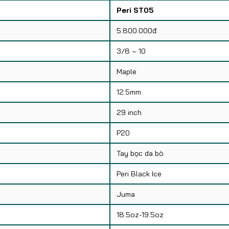
Peri ST05
5.800.000đ
3/8 – 10
Maple
12.5mm
29 inch
P20
Tay bọc da bò
Peri Black Ice
Juma
18.5oz-19.5oz