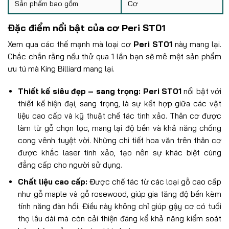
Sản phẩm bao gồm
Cơ
Đặc điểm nổi bật của cơ
Peri ST01
Xem qua các thế mạnh mà loại cơ
Peri ST01
này mang lại.
Chắc chắn rằng nếu thử qua 1 lần bạn sẽ mê mệt sản phẩm
ưu tú mà King Billiard mang lại.
Thiết kế siêu đẹp – sang trọng:
Peri ST01
nổi bật với
thiết kế hiện đại, sang trọng, là sự kết hợp giữa các vật
liệu cao cấp và kỹ thuật chế tác tinh xảo. Thân cơ được
làm từ gỗ chọn lọc, mang lại độ bền và khả năng chống
cong vênh tuyệt vời. Những chi tiết hoa văn trên thân cơ
được khắc laser tinh xảo, tạo nên sự khác biệt cùng
đẳng cấp cho người sử dụng.
Chất liệu cao cấp:
Đ
ược chế tác từ các loại gỗ cao cấp
như gỗ maple và gỗ rosewood, giúp gia tăng độ bền kèm
tính năng đàn hồi. Điều này không chỉ giúp gậy cơ có tuổi
thọ lâu dài mà còn cải thiện đáng kể khả năng kiểm soát