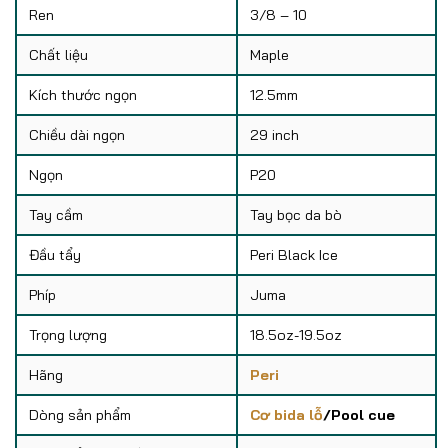
Ren
3/8 – 10
Chất liệu
Maple
Kích thước ngọn
12.5mm
Chiều dài ngọn
29 inch
Ngọn
P20
Tay cầm
Tay bọc da bò
Đầu tẩy
Peri Black Ice
Phíp
Juma
Trọng lượng
18.5oz-19.5oz
Hãng
Peri
Dòng sản phẩm
Cơ bida lỗ
/Pool cue