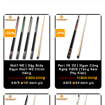
SẢN PHẨM TƯƠNG TỰ
-32%
-8%
Wolf WE | Gậy Bida
Peri VK 02 | Ngọn Công
Ngọn Wolf-W2 Chính
Nghệ P20S (Tặng Kèm
Hãng
Phụ Kiện)
Giá
Giá
Giá
Giá
2.500.000
₫
11.500.000
₫
3.700.000
₫
12.500.000
₫
gốc
hiện
gốc
hiệ
4.9/5
141 đánh giá
4.9/5
94 đánh giá
là:
tại
là:
tại
3.700.000₫.
là:
12.500.000₫.
là:
2.500.000₫.
11.