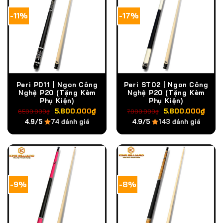
-11%
-17%
Peri PD11 | Ngon Công
Peri ST02 | Ngon Công
Nghệ P20 (Tặng Kèm
Nghệ P20 (Tặng Kèm
Phụ Kiện)
Phụ Kiện)
Giá
Giá
Giá
Giá
5.800.000
₫
5.800.000
₫
6.500.000
₫
7.000.000
₫
gốc
hiện
gốc
hiện
4.9/5
74 đánh giá
4.9/5
143 đánh giá
là:
tại
là:
tại
6.500.000₫.
là:
7.000.000₫.
là:
5.800.000₫.
5.8
-9%
-8%