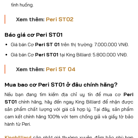
tình huống.
Xem thêm:
Peri ST02
Báo giá cơ
Peri ST01
Giá bán Cơ
Peri ST 01
trên thị trường
:
7.000.000 VNĐ
.
Giá bán Cơ
Peri ST01
tại King Billiard: 5.800.000 VNĐ
.
Xem thêm:
Peri ST 04
Mua bao cơ
Peri ST01
ở đâu chính hãng?
Nếu bạn đang tìm kiếm địa chỉ uy tín để mua cơ
Peri
ST01
chính hãng, hãy đến ngay King Billiard để nhận được
sản phẩm chất lượng với giá cả hợp lý. Tại đây, sản phẩm
cam kết chính hãng 100% với tem chống giả và giấy tờ bảo
hành từ Peri.
Kingbilliard
cập nhật giá thường xuyên, đảm bảo phù hợp