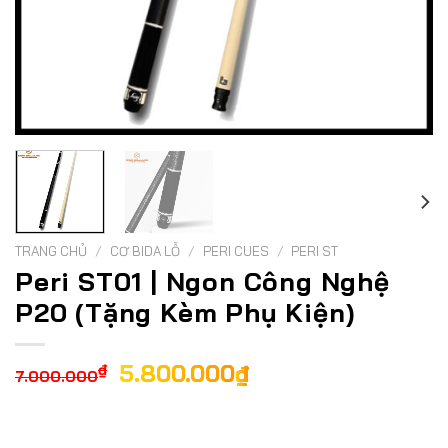
TRANG CHỦ
/
CƠ BIDA LỖ
/
PERI CUES
/
PERI ST
Peri ST01 | Ngon Công Nghệ
P20 (Tặng Kèm Phụ Kiện)
Giá
Giá
5.800.000
₫
₫
7.000.000
gốc
hiện
là:
tại
7.000.000₫.
là: