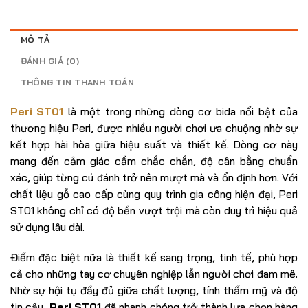
5.800.000₫.
MÔ TẢ
ĐÁNH GIÁ (0)
THÔNG TIN THANH TOÁN
Peri ST01
là một trong những dòng cơ bida nổi bật của
thương hiệu Peri, được nhiều người chơi ưa chuộng nhờ sự
kết hợp hài hòa giữa hiệu suất và thiết kế. Dòng cơ này
mang đến cảm giác cầm chắc chắn, độ cân bằng chuẩn
xác, giúp từng cú đánh trở nên mượt mà và ổn định hơn. Với
chất liệu gỗ cao cấp cùng quy trình gia công hiện đại, Peri
ST01 không chỉ có độ bền vượt trội mà còn duy trì hiệu quả
sử dụng lâu dài.
Điểm đặc biệt nữa là thiết kế sang trọng, tinh tế, phù hợp
cả cho những tay cơ chuyên nghiệp lẫn người chơi đam mê.
Nhờ sự hội tụ đầy đủ giữa chất lượng, tính thẩm mỹ và độ
tin cậy,
Peri ST01
đã nhanh chóng trở thành lựa chọn hàng