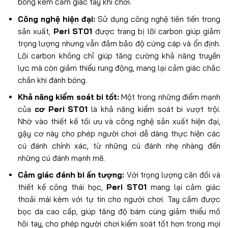
bóng kèm cảm giác tay khi chơi.
Công nghệ hiện đại:
Sử dụng công nghệ tiên tiến trong
sản xuất,
Peri ST01
được trang bị lõi carbon giúp giảm
trọng lượng nhưng vẫn đảm bảo độ cứng cáp và ổn định.
Lõi carbon không chỉ giúp tăng cường khả năng truyền
lực mà còn giảm thiểu rung động, mang lại cảm giác chắc
chắn khi đánh bóng.
Khả năng kiểm soát bi tốt:
Một trong những điểm mạnh
của
cơ Peri ST01
là khả năng kiểm soát bi vượt trội.
Nhờ vào thiết kế tối ưu và công nghệ sản xuất hiện đại,
gậy cơ này cho phép người chơi dễ dàng thực hiện các
cú đánh chính xác, từ những cú đánh nhẹ nhàng đến
những cú đánh mạnh mẽ.
Cảm giác đánh bi ấn tượng:
Với trọng lượng cân đối và
thiết kế công thái học,
Peri ST01
mang lại cảm giác
thoải mái kèm với tự tin cho người chơi. Tay cầm được
bọc da cao cấp, giúp tăng độ bám cùng giảm thiểu mồ
hôi tay, cho phép người chơi kiểm soát tốt hơn trong mọi