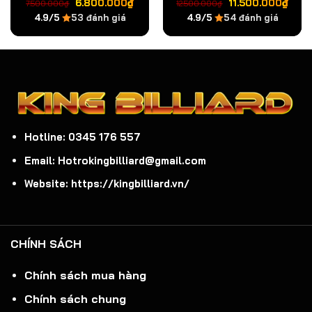
Giá
Giá
Giá
Giá
6.800.000
₫
11.500.000
₫
7.500.000
₫
12.500.000
₫
gốc
hiện
gốc
hiệ
4.9/5
53 đánh giá
4.9/5
54 đánh giá
là:
tại
là:
tại
7.500.000₫.
là:
12.500.000₫.
là:
6.800.000₫.
11.
Hotline: 0345 176 557
Email: Hotrokingbilliard@gmail.com
Website: https://kingbilliard.vn/
CHÍNH SÁCH
Chính sách mua hàng
Chính sách chung