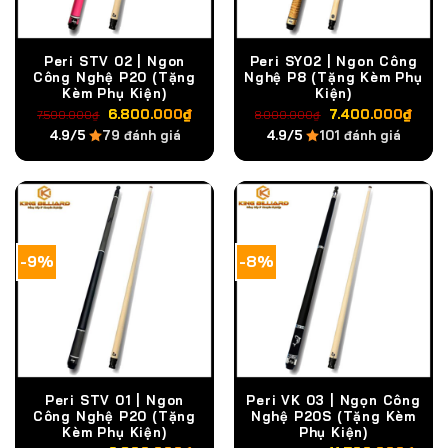
Peri STV 02 | Ngon
Peri SY02 | Ngon Công
Công Nghệ P20 (Tặng
Nghệ P8 (Tặng Kèm Phụ
Kèm Phụ Kiện)
Kiện)
Giá
Giá
Giá
Giá
6.800.000
₫
7.400.000
₫
7.500.000
₫
8.000.000
₫
gốc
hiện
gốc
hiện
4.9/5
79 đánh giá
4.9/5
101 đánh giá
là:
tại
là:
tại
7.500.000₫.
là:
8.000.000₫.
là:
6.800.000₫.
7.4
-9%
-8%
Peri STV 01 | Ngon
Peri VK 03 | Ngọn Công
Công Nghệ P20 (Tặng
Nghệ P20S (Tặng Kèm
Kèm Phụ Kiện)
Phụ Kiện)