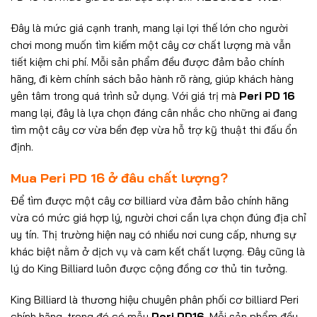
Đây là mức giá cạnh tranh, mang lại lợi thế lớn cho người
chơi mong muốn tìm kiếm một cây cơ chất lượng mà vẫn
tiết kiệm chi phí. Mỗi sản phẩm đều được đảm bảo chính
hãng, đi kèm chính sách bảo hành rõ ràng, giúp khách hàng
yên tâm trong quá trình sử dụng. Với giá trị mà
Peri PD 16
mang lại, đây là lựa chọn đáng cân nhắc cho những ai đang
tìm một cây cơ vừa bền đẹp vừa hỗ trợ kỹ thuật thi đấu ổn
định.
Mua Peri PD 16 ở đâu chất lượng?
Để tìm được một cây cơ billiard vừa đảm bảo chính hãng
vừa có mức giá hợp lý, người chơi cần lựa chọn đúng địa chỉ
uy tín. Thị trường hiện nay có nhiều nơi cung cấp, nhưng sự
khác biệt nằm ở dịch vụ và cam kết chất lượng. Đây cũng là
lý do King Billiard luôn được cộng đồng cơ thủ tin tưởng.
King Billiard là thương hiệu chuyên phân phối cơ billiard Peri
chính hãng, trong đó có mẫu
Peri PD16
. Mỗi sản phẩm đều