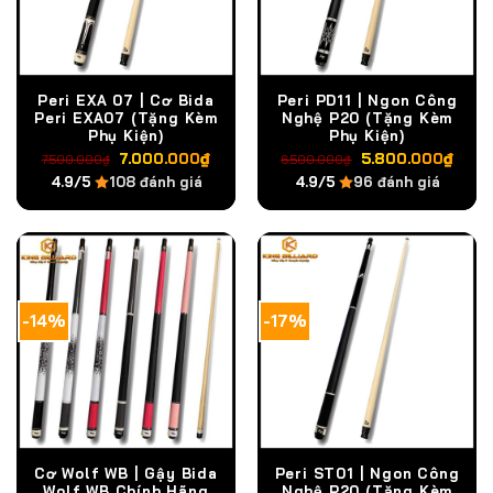
Peri EXA 07 | Cơ Bida
Peri PD11 | Ngon Công
Peri EXA07 (Tặng Kèm
Nghệ P20 (Tặng Kèm
Phụ Kiện)
Phụ Kiện)
Giá
Giá
Giá
Giá
7.000.000
₫
5.800.000
₫
7.500.000
₫
6.500.000
₫
gốc
hiện
gốc
hiện
4.9/5
108 đánh giá
4.9/5
96 đánh giá
là:
tại
là:
tại
7.500.000₫.
là:
6.500.000₫.
là:
7.000.000₫.
5.8
-14%
-17%
Cơ Wolf WB | Gậy Bida
Peri ST01 | Ngon Công
Wolf WB Chính Hãng
Nghệ P20 (Tặng Kèm