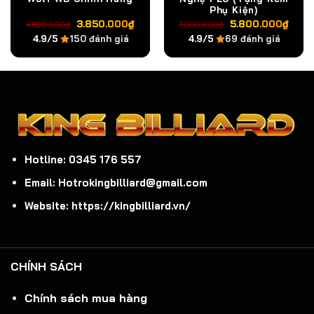
Phụ Kiện)
Giá
Giá
Giá
Giá
3.850.000
₫
5.800.000
₫
4.500.000
₫
7.000.000
₫
gốc
hiện
gốc
hiện
4.9/5
150 đánh giá
4.9/5
69 đánh giá
là:
tại
là:
tại
4.500.000₫.
là:
7.000.000₫.
là:
3.850.000₫.
5.8
Hotline: 0345 176 557
Email: Hotrokingbilliard@gmail.com
Website: https://kingbilliard.vn/
CHÍNH SÁCH
Chính sách mua hàng