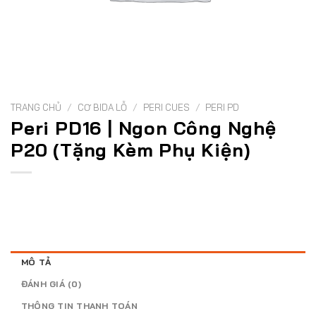
TRANG CHỦ
/
CƠ BIDA LỖ
/
PERI CUES
/
PERI PD
Peri PD16 | Ngon Công Nghệ
P20 (Tặng Kèm Phụ Kiện)
MÔ TẢ
ĐÁNH GIÁ (0)
THÔNG TIN THANH TOÁN