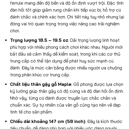
ferrule mang đến độ bền và độ ổn định vượt trội. Đặc tính
đàn hồi tốt giúp giảm rung chấn khi tiếp xúc bi, hỗ trợ cú
đánh chắc và chính xác hơn. Chi tiết này tuy nhỏ nhưng lại
đóng vai trò quan trọng trong việc nâng cao trải nghiệm
chơi.
Trọng lượng 18.5 – 19.5 oz
: Dải trọng lượng linh hoạt
phù hợp với nhiều phong cách chơi khác nhau. Người mới
bắt đầu sẽ cảm thấy dễ kiểm soát, trong khi các cơ thủ
trung cấp có thể tận dụng để phát huy sức mạnh cú
đánh. Đây là mức cân bằng được nhiều người ưa chuộng
trong phân khúc cơ trung cấp.
Chất liệu thân gậy gỗ Maple
: Gỗ phong được lựa chọn
kỹ lưỡng giúp thân gậy có độ cứng và độ đàn hồi ổn định.
Nhờ vậy, từng cú đánh được truyền lực chắc chắn và
chuẩn xác. Sự tự nhiên của vân gỗ cũng tạo nên vẻ đẹp
tinh tế cho sản phẩm.
Chiều dài khoảng 147 cm (58 inch)
: Đây là kích thước
tiêu chuẩn, dễ dàng phù hợp với nhiều vóc dáng người