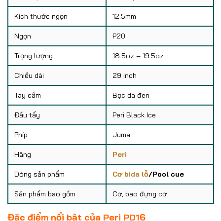
Kích thước ngọn
12.5mm
Ngọn
P20
Trọng lượng
18.5oz – 19.5oz
Chiều dài
29 inch
Tay cầm
Bọc da đen
Đầu tẩy
Peri Black Ice
Phíp
Juma
Hãng
Peri
Dòng sản phẩm
Cơ bida lỗ
/Pool cue
Sản phẩm bao gồm
Cơ, bao đựng cơ
Đặc điểm nổi bật của Peri PD16