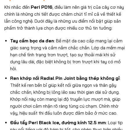
Khi nhắc đến
Peri PD16
, điều làm nên giá trị của cây cơ này
chính là những chi tiết được chăm chút tỉ mỉ cả về thiết kế
lẫn công nghệ. Dưới đây là những ưu điểm nổi bật giúp sản
phẩm trở thành lựa chọn được nhiều cơ thủ tin tưởng:
Tay cầm bọc da đen
: Bề mặt da cao cấp mang lại cảm
giác sang trọng và cầm nắm chắc chắn. Lớp da mềm mại
hạn chế tình trạng trơn trượt, tạo sự thoải mái khi sử
dụng lâu dài, đặc biệt không bị trơn trượt khi tay có mồ
hôi.
Ren khớp nối Radial Pin Joint bằng thép không gỉ
:
Thiết kế ren bền bỉ giúp kết nối giữa ngọn và thân gậy
chắc chắn, không bị lỏng lẻo sau thời gian dài sử dụng.
Khớp nối này còn mang lại độ truyền lực mượt mà, giúp
người chơi cảm nhận rõ ràng từng cú chạm. Chính nhờ
vậy, hiệu suất thi đấu luôn được đảm bảo ở mức cao.
Đầu tẩy Peri Black Ice, đường kính 12.5 mm
: Loại tip
này nổi tiếng với độ bám bi tốt, cho phép thực hiện nhiều