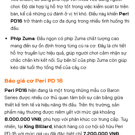
chơi. Độ dài hợp lý hỗ trợ tốt trong việc kiểm soát bi trên
bàn, kể cả những cú đánh ở vị trí khó. Điều này khiến
Peri
PD16
trở thành cây cơ đa dụng trong nhiều tình huống thi
đấu.
Phip Zuma
: Đầu ngọn có phip Zuma chất lượng cao
mang đến sự ổn định trong từng cú ra cơ. Đây là chi tiết
hỗ trợ truyền lực hiệu quả, giúp người chơi cảm nhận sự
chắc chắn khi kết nối. Sự bền bỉ của phip Zuma còn giúp
kéo dài tuổi thọ tổng thể của cây cơ.
Báo giá cơ Peri PD 16
Peri PD16
hiện đang là một trong những mẫu cơ Baron
Series được nhiều cơ thủ quan tâm bởi sự cân bằng giữa
thiết kế tinh tế và hiệu năng thi đấu. Trên thị trường, sản
phẩm này thường được niêm yết với mức giá khoảng
8.000.000 VNĐ
, phù hợp với phân khúc cơ trung cấp. Tuy
nhiên, tại
King Billiard
, khách hàng có cơ hội sở hữu Peri
PD-16 với mức giá ưu đãi đặc biệt chỉ
7.200.000 VNĐ
.