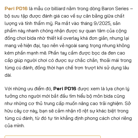
Peri PD16
là mẫu cơ billiard nằm trong dòng Baron Series –
bộ sưu tập được đánh giá cao về sự cân bằng giữa chất
lượng và tính thẩm mỹ. Ra mắt vào tháng 9/2025, sản
phẩm này nhanh chóng nhận được sự quan tâm của cộng
đồng chơi bida nhờ thiết kế overlay khá đơn giản, nhưng lại
mang vẻ hiện đại, tạo nên vẻ ngoài sang trọng nhưng không
kém phần mạnh mẽ. Phần tay cầm được bọc da đen cao
cấp giúp người chơi có được sự chắc chắn, thoải mái trong
từng cú đánh, đồng thời hạn chế trơn trượt khi sử dụng lâu
dài.
Với những ưu điểm đó,
Peri PD16
được xem là lựa chọn lý
tưởng cho người mới bắt đầu tìm hiểu bộ môn bida cũng
như những cơ thủ trung cấp muốn nâng cao trải nghiệm. Sở
hữu cây cơ này, bạn sẽ cảm nhận rõ rệt sự khác biệt trong
từng cú đánh, từ đó tự tin khẳng định phong cách chơi riêng
của mình.