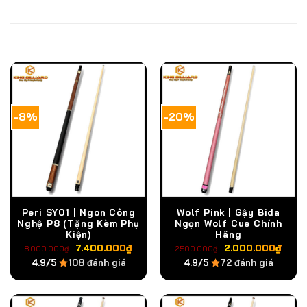
SẢN PHẨM TƯƠNG TỰ
-8%
-20%
Peri SY01 | Ngon Công
Wolf Pink | Gậy Bida
Nghệ P8 (Tặng Kèm Phụ
Ngọn Wolf Cue Chính
Kiện)
Hãng
Giá
Giá
Giá
Giá
7.400.000
₫
2.000.000
₫
8.000.000
₫
2.500.000
₫
gốc
hiện
gốc
hiện
4.9/5
108 đánh giá
4.9/5
72 đánh giá
là:
tại
là:
tại
8.000.000₫.
là:
2.500.000₫.
là:
7.400.000₫.
2.0