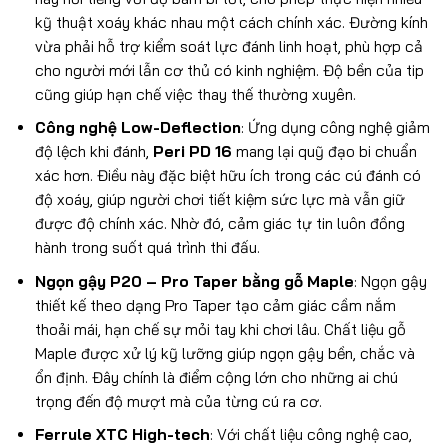
kỹ thuật xoáy khác nhau một cách chính xác. Đường kính
vừa phải hỗ trợ kiểm soát lực đánh linh hoạt, phù hợp cả
cho người mới lẫn cơ thủ có kinh nghiệm. Độ bền của tip
cũng giúp hạn chế việc thay thế thường xuyên.
Công nghệ Low-Deflection
: Ứng dụng công nghệ giảm
độ lệch khi đánh,
Peri PD 16
mang lại quỹ đạo bi chuẩn
xác hơn. Điều này đặc biệt hữu ích trong các cú đánh có
độ xoáy, giúp người chơi tiết kiệm sức lực mà vẫn giữ
được độ chính xác. Nhờ đó, cảm giác tự tin luôn đồng
hành trong suốt quá trình thi đấu.
Ngọn gậy P20 – Pro Taper bằng gỗ Maple
: Ngọn gậy
thiết kế theo dạng Pro Taper tạo cảm giác cầm nắm
thoải mái, hạn chế sự mỏi tay khi chơi lâu. Chất liệu gỗ
Maple được xử lý kỹ lưỡng giúp ngọn gậy bền, chắc và
ổn định. Đây chính là điểm cộng lớn cho những ai chú
trọng đến độ mượt mà của từng cú ra cơ.
Ferrule XTC High-tech
: Với chất liệu công nghệ cao,