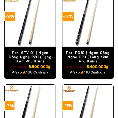
-9%
-17%
Peri STV 01 | Ngon
Peri PD10 | Ngon Công
Công Nghệ P20 (Tặng
Nghệ P20 (Tặng Kèm
Kèm Phụ Kiện)
Phụ Kiện)
Giá
Giá
Giá
Giá
6.800.000
₫
5.400.000
₫
7.500.000
₫
6.500.000
₫
gốc
hiện
gốc
hiện
4.9/5
108 đánh giá
4.9/5
110 đánh giá
là:
tại
là:
tại
7.500.000₫.
là:
6.500.000₫.
là:
6.800.000₫.
5.4
-7%
-11%