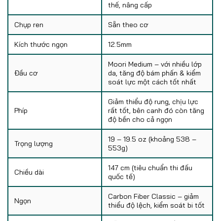
thế, nâng cấp
Chụp ren
Sẵn theo cơ
Kích thước ngọn
12.5mm
Moori Medium – với nhiều lớp
Đầu cơ
da, tăng độ bám phấn & kiểm
soát lực một cách tốt nhất
Giảm thiểu độ rung, chịu lực
Phíp
rất tốt, bên canh đó còn tăng
độ bền cho cả ngọn
19 – 19.5 oz (khoảng 538 –
Trọng lượng
553g)
147 cm (tiêu chuẩn thi đấu
Chiều dài
quốc tế)
Carbon Fiber Classic – giảm
Ngọn
thiểu độ lệch, kiểm soát bi tốt