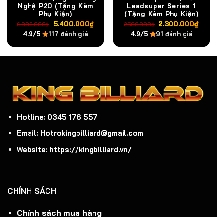
Nghệ P20 (Tặng Kèm
Leadsuper Series 1
Phụ Kiện)
(Tặng Kèm Phụ Kiện)
Giá
Giá
Giá
Giá
5.400.000
₫
2.300.000
₫
6.000.000
₫
2.500.000
₫
gốc
hiện
gốc
hiện
4.9/5
117 đánh giá
4.9/5
91 đánh giá
là:
tại
là:
tại
6.000.000₫.
là:
2.500.000₫.
là:
5.400.000₫.
2.30
Hotline: 0345 176 557
Email: Hotrokingbilliard@gmail.com
Website: https://kingbilliard.vn/
CHÍNH SÁCH
Chính sách mua hàng