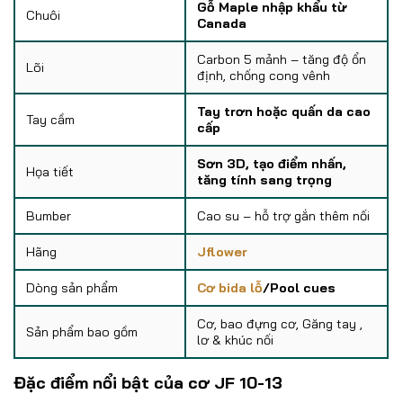
Gỗ Maple nhập khẩu từ
Chuôi
Canada
Carbon 5 mảnh – tăng độ ổn
Lõi
định, chống cong vênh
Tay trơn hoặc quấn da cao
Tay cầm
cấp
Sơn 3D, tạo điểm nhấn,
Họa tiết
tăng tính sang trọng
Bumber
Cao su – hỗ trợ gắn thêm nối
Hãng
Jflower
Dòng sản phẩm
Cơ bida lỗ
/Pool cues
Cơ, bao đựng cơ, Găng tay ,
Sản phẩm bao gồm
lơ & khúc nối
Đặc điểm nổi bật của cơ JF 10-13