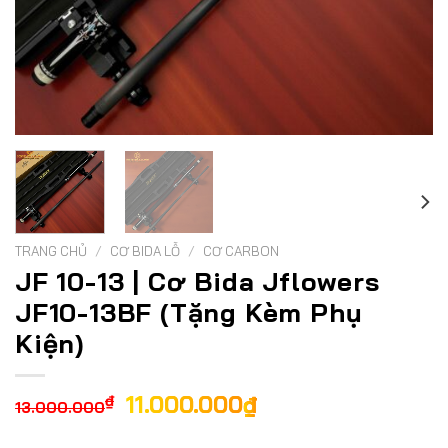
TRANG CHỦ
/
CƠ BIDA LỖ
/
CƠ CARBON
JF 10-13 | Cơ Bida Jflowers
JF10-13BF (Tặng Kèm Phụ
Kiện)
Giá
Giá
11.000.000
₫
₫
13.000.000
gốc
hiện