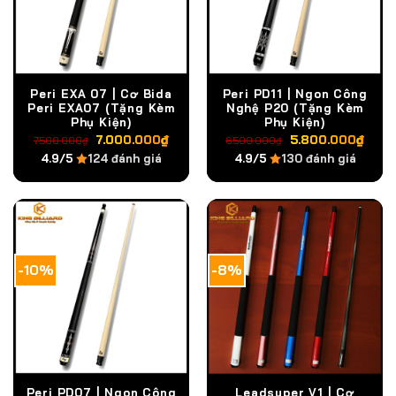
Peri EXA 07 | Cơ Bida
Peri PD11 | Ngon Công
Peri EXA07 (Tặng Kèm
Nghệ P20 (Tặng Kèm
Phụ Kiện)
Phụ Kiện)
Giá
Giá
Giá
Giá
7.000.000
₫
5.800.000
₫
7.500.000
₫
6.500.000
₫
gốc
hiện
gốc
hiện
4.9/5
124 đánh giá
4.9/5
130 đánh giá
là:
tại
là:
tại
7.500.000₫.
là:
6.500.000₫.
là:
7.000.000₫.
5.8
-10%
-8%
Peri PD07 | Ngon Công
Leadsuper V1 | Cơ