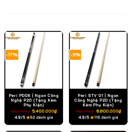
SẢN PHẨM TƯƠNG TỰ
-17%
-9%
Peri PD06 | Ngon Công
Peri STV 01 | Ngon
Nghệ P20 (Tặng Kèm
Công Nghệ P20 (Tặng
Phụ Kiện)
Kèm Phụ Kiện)
Giá
Giá
Giá
Giá
5.400.000
₫
6.800.000
₫
6.500.000
₫
7.500.000
₫
gốc
hiện
gốc
hiện
4.9/5
62 đánh giá
4.9/5
116 đánh giá
là:
tại
là:
tại
6.500.000₫.
là:
7.500.000₫.
là:
5.400.000₫.
6.8