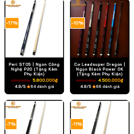
-17%
-10%
Peri ST05 | Ngon Công
Cơ Leadsuper Dragon |
Nghệ P20 (Tặng Kèm
Ngọn Black Power DK
Phụ Kiện)
(Tặng Kèm Phụ Kiện)
Giá
Giá
Giá
Giá
5.800.000
₫
4.500.000
₫
7.000.000
₫
5.000.000
₫
gốc
hiện
gốc
hiệ
4.9/5
64 đánh giá
4.9/5
66 đánh giá
là:
tại
là:
tại
7.000.000₫.
là:
5.000.000₫.
là:
5.800.000₫.
4.5
-7%
-11%