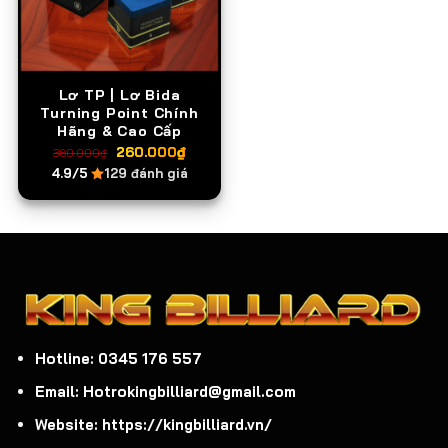
Lơ TP | Lơ Bida
Turning Point Chính
Hãng & Cao Cấp
Giá
Giá
260.000
₫
360.000
₫
gốc
hiện
4.9/5
129 đánh giá
là:
tại
360.000₫.
là:
260.000₫.
Hotline: 0345 176 557
Email: Hotrokingbilliard@gmail.com
Website: https://kingbilliard.vn/