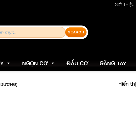
GIỚI THIỆU
ẢY
NGỌN CƠ
ĐẦU CƠ
GĂNG TAY
Hiển th
 DƯƠNG)