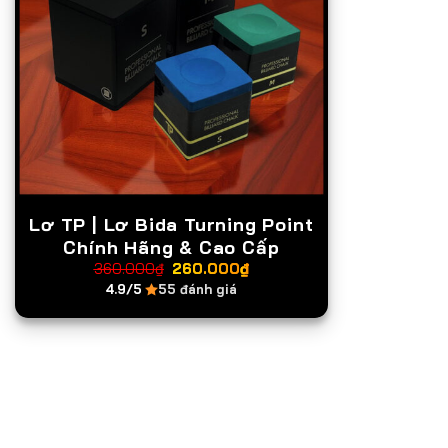
Lơ TP | Lơ Bida Turning Point
Chính Hãng & Cao Cấp
Giá
Giá
360.000
₫
260.000
₫
gốc
hiện
4.9/5
55 đánh giá
là:
tại
360.000₫.
là:
260.000₫.