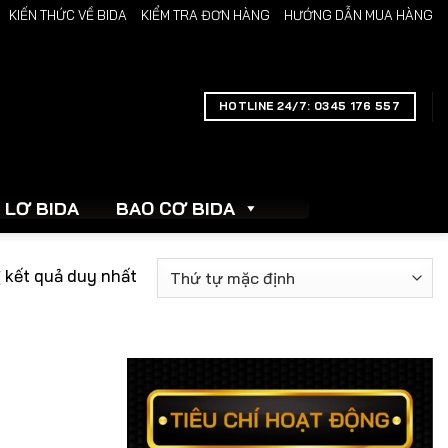
KIẾN THỨC VỀ BIDA
KIỂM TRA ĐƠN HÀNG
HƯỚNG DẪN MUA HÀNG
link gacor
link gacor
situs toto
toto slot
pmtoto
pmtoto
pmtoto
pmtoto
toto
HOTLINE 24/7: 0345 176 557
LƠ BIDA
BAO CƠ BIDA
ị kết quả duy nhất